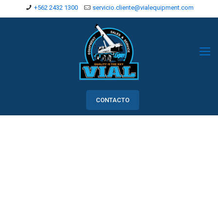
+562 2432 1300
servicio.cliente@vialequipment.com
CONTACTO