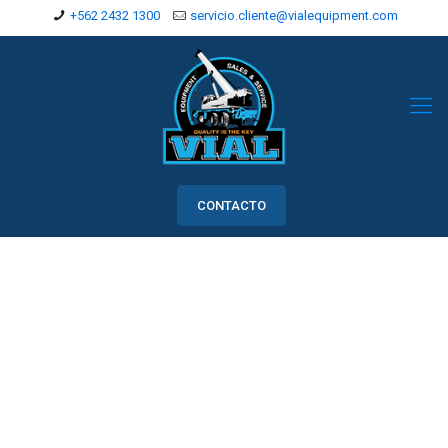
+562 2432 1300
servicio.cliente@vialequipment.com
CONTACTO